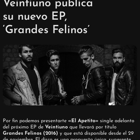
Veintiuno publica
su nuevo EP,
‘Grandes Felinos’
Por fin podemos presentarte
«El Apetito»
single adelanto
del próximo EP de
Veintiuno
que llevará por título
Grandes Felinos (2016)
y que está disponible desde el 29
de noviembre. El disco es una propuesta única, sugerente,