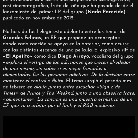
casi cinematográfica, fruto del año que ha pasado desde el
lanzamiento del primer LP del grupo
(Nada Parecido)
,
publicado en noviembre de 2015.
No ha sido fácil elegir este adelanto entre los temas de
Grandes Felinos
,
un EP que propone un «concepto»
donde cada canción se apoya en la anterior, como ocurre
con las distintas escenas de una película. El explosivo riff de
«
El Apetito
«
como dice
Diego Arroyo
, vocalista del grupo
«
explora el vértigo de las adicciones que crecen alrededor
de uno mismo, sin saber si es mejor frenarlas o
alimentarlas. De las personas adictivas. De la decisión entre
mantener el control o fluir»
. El tema surgió el pasado mes
de febrero
en algún punto entre escuchar «Sign o´de
Times» de Prince y The Weeknd, junto a una obsesiva frase,
«aliméntame». La canción es una muestra estilística de un
EP que va a orbitar por el funk y el R&B moderno.