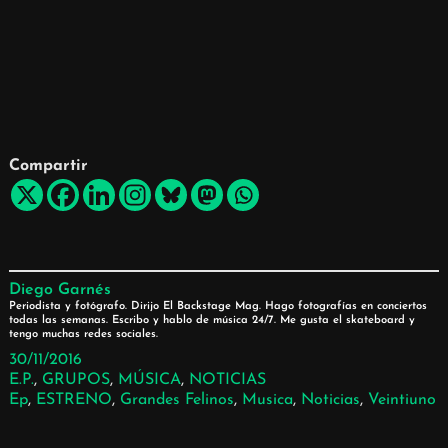
Compartir
Diego Garnés
Periodista y fotógrafo. Dirijo El Backstage Mag. Hago fotografías en conciertos
todas las semanas. Escribo y hablo de música 24/7. Me gusta el skateboard y
tengo muchas redes sociales.
30/11/2016
E.P.
, 
GRUPOS
, 
MÚSICA
, 
NOTICIAS
Ep
, 
ESTRENO
, 
Grandes Felinos
, 
Musica
, 
Noticias
, 
Veintiuno