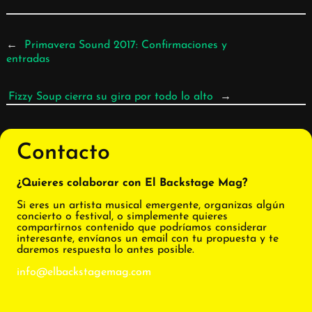
←
Primavera Sound 2017: Confirmaciones y
entradas
Fizzy Soup cierra su gira por todo lo alto
→
Contacto
¿Quieres colaborar con El Backstage Mag?
Si eres un artista musical emergente, organizas algún
concierto o festival, o simplemente quieres
compartirnos contenido que podríamos considerar
interesante, envíanos un email con tu propuesta y te
daremos respuesta lo antes posible.
info@elbackstagemag.com