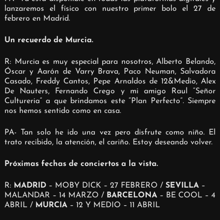
lanzaremos el físico con nuestro primer bolo el 27 de
febrero en Madrid.
Un recuerdo de Murcia.
R: Murcia es muy especial para nosotros, Alberto Belando,
Óscar y Aarón de Varry Brava, Paco Neuman, Salvadora
Casado, Freddy Cantos, Pepe Arnaldos de 12&Medio, Alex
De Nauters, Fernando Crego y mi amigo Raul “Señor
Cultureria” a que brindamos este “Plan Perfecto”.
Siempre
nos hemos sentido como en casa.
PA- Tan solo he ido una vez pero disfrute como niño. El
trato recibido, la atención, el cariño. Estoy deseando volver.
Próximas fechas de conciertos a la vista.
R:
MADRID
– MOBY DICK – 27 FEBRERO /
SEVILLA
–
MALANDAR – 14 MARZO /
BARCELONA
– BE COOL – 4
ABRIL /
MURCIA
– 12 Y MEDIO – 11 ABRIL