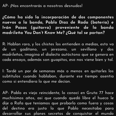
AP- ¡Nos encontrarás a nosotros desnudos!
¿Cómo ha sido la incorporación de dos componentes
nuevos a la banda, Pablo Díaz de Rada (batería) e
Iván Pozas (guitarra) proveniente de la banda
madrileña You Don’t Know Me? ¿Qué tal se portan?
R: Hablan raro, y los chistes los entienden a medias, esto va
de un gaditano, un jerezano, un sevillano y dos
madrileños, imagina el dialecto autóctono que se genera en
cada ensayo, además son guapitos, eso nos viene bien y tal.
I: Tardé un par de semanas más o menos en quitarles los
subtítulos cuando hablaban, durante ese tiempo asentía
como si entendiera lo que me decían.
AP- Pablo es viejo reincidente, lo conocí en Gruta 77 hace
muchísimos años, así que cuando quedó libre el hueco le
dije a Rafa que teníamos que probarlo como fuera y cosas
del destino era justo lo que Pablo necesitaba para
desarrollar sus planes secretos de conquistar el mundo