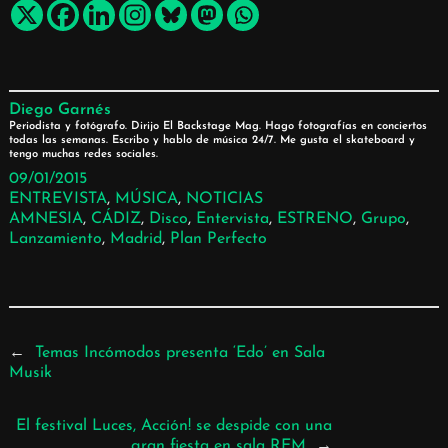
Diego Garnés
Periodista y fotógrafo. Dirijo El Backstage Mag. Hago fotografías en conciertos
todas las semanas. Escribo y hablo de música 24/7. Me gusta el skateboard y
tengo muchas redes sociales.
09/01/2015
ENTREVISTA
, 
MÚSICA
, 
NOTICIAS
AMNESIA
, 
CÁDIZ
, 
Disco
, 
Entervista
, 
ESTRENO
, 
Grupo
, 
Lanzamiento
, 
Madrid
, 
Plan Perfecto
←
Temas Incómodos presenta ‘Edo’ en Sala
Musik
El festival Luces, Acción! se despide con una
gran fiesta en sala REM
→