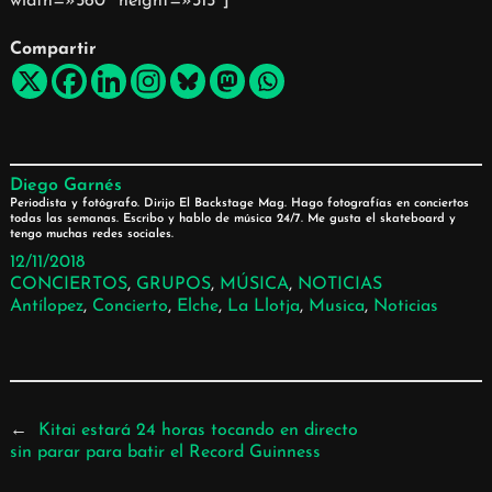
width=»560″ height=»315″]
Compartir
Diego Garnés
Periodista y fotógrafo. Dirijo El Backstage Mag. Hago fotografías en conciertos
todas las semanas. Escribo y hablo de música 24/7. Me gusta el skateboard y
tengo muchas redes sociales.
12/11/2018
CONCIERTOS
, 
GRUPOS
, 
MÚSICA
, 
NOTICIAS
Antílopez
, 
Concierto
, 
Elche
, 
La Llotja
, 
Musica
, 
Noticias
←
Kitai estará 24 horas tocando en directo
sin parar para batir el Record Guinness