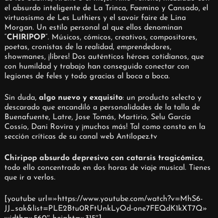
el absurdo inteligente de La Trinca, Faemino y Cansado, el
virtuosismo de Les Luthiers y el savoir faire de Lina
Morgan. Un estilo personal al que ellos denominan
“
CHIRIPOP
”. Músicos, cómicos, creativos, compositores,
poetas, cronistas de la realidad, emprendedores,
showmanes, ¡libres! Dos auténticos héroes cotidianos, que
con humildad y trabajo han conseguido conectar con
legiones de feles y todo gracias al boca a boca.
Sin duda,
algo nuevo y exquisito
: un producto selecto y
descarado que encandiló a personalidades de la talla de
Buenafuente, Latre, Jose Tomás, Martirio, Selu García
Cossío, Dani Rovira y ¡muchos más! Tal como consta en la
sección críticas de su canal web Antílopez.tv
Chiripop absurdo depresivo con catarsis tragicómica
,
todo ello concentrado en dos horas de viaje musical. Tienes
que ir a verlos.
[youtube url=»https://www.youtube.com/watch?v=MhS6-
JJ_sak&list=PLE2Btu0RFtUnkLyOd-one7FEQdK1kXT7Q»