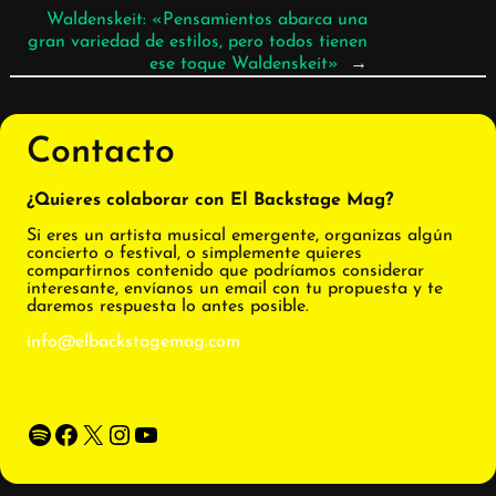
Waldenskeit: «Pensamientos abarca una
gran variedad de estilos, pero todos tienen
ese toque Waldenskeit»
→
Contacto
¿Quieres colaborar con El Backstage Mag?
Si eres un artista musical emergente, organizas algún
concierto o festival, o simplemente quieres
compartirnos contenido que podríamos considerar
interesante, envíanos un email con tu propuesta y te
daremos respuesta lo antes posible.
info@elbackstagemag.com
Spotify
Facebook
X
Instagram
YouTube