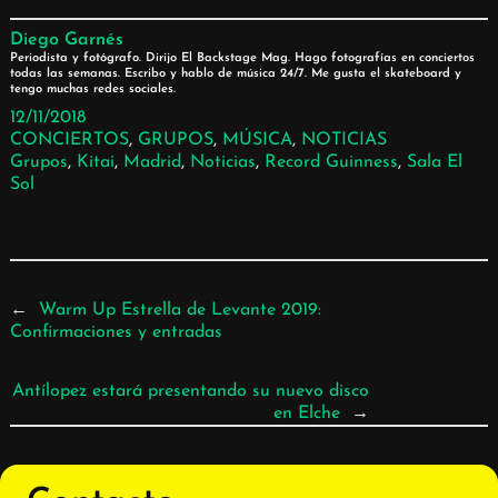
Diego Garnés
Periodista y fotógrafo. Dirijo El Backstage Mag. Hago fotografías en conciertos
todas las semanas. Escribo y hablo de música 24/7. Me gusta el skateboard y
tengo muchas redes sociales.
12/11/2018
CONCIERTOS
, 
GRUPOS
, 
MÚSICA
, 
NOTICIAS
Grupos
, 
Kitai
, 
Madrid
, 
Noticias
, 
Record Guinness
, 
Sala El
Sol
←
Warm Up Estrella de Levante 2019:
Confirmaciones y entradas
Antílopez estará presentando su nuevo disco
en Elche
→