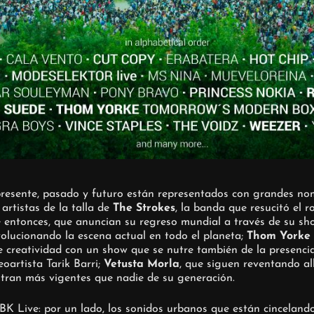
presente, pasado y futuro están representados con grandes nom
artistas de la talla de
The Strokes
, la banda que resucitó el r
 entonces, que anuncian su regreso mundial a través de su s
olucionando la escena actual en todo el planeta;
Thom Yorke 
le creatividad con un show que se nutre también de la presenci
oartista Tarik Barri;
Vetusta Morla
, que siguen reventando al
stran más vigentes que nadie de su generación.
K Live: por un lado, los sonidos urbanos que están cincelando