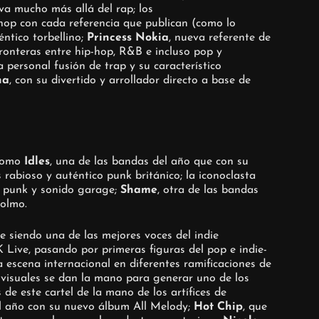
 va mucho más allá del rap; los
-hop con cada referencia que publican (como lo
ntico torbellino;
Princess Nokia
, nueva referente de
onteras entre hip-hop, R&B e incluso pop y
 personal fusión de trap y su característico
na
, con su divertido y arrollador directo a base de
 como
Idles
, una de las bandas del año que con su
rabioso y auténtico punk británico; la iconoclasta
ad punk y sonido garage;
Shame
, otra de las bandas
colmo.
e siendo una de las mejores voces del indie
 Live, pasando por primeras figuras del pop e indie-
 escena internacional en diferentes ramificaciones de
y visuales se dan la mano para generar uno de los
e este cartel de la mano de los artífices de
del año con su nuevo álbum All Melody;
Hot Chip
, que