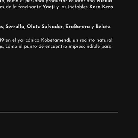
eta, como el personal productor ecuatoriano
Nicola
les de la fascinante
Yaeji
y los inefables
Kero Kero
ms
,
Serrulla
,
Olatz Salvador
,
EraBatera
y
Belatz
.
19
en el ya icónico Kobetamendi, un recinto natural
s, como el punto de encuentro imprescindible para