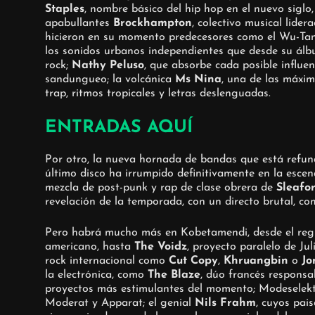
Staples
, nombre básico del hip hop en el nuevo siglo,
apabullantes
Brockhampton
, colectivo musical lide
hicieron en su momento predecesores como el Wu-Tang
los sonidos urbanos independientes que desde su álb
rock;
Nathy Peluso
, que absorbe cada posible influen
sandungueo; la volcánica
Ms Nina
, una de las máxi
trap, ritmos tropicales y letras deslenguadas.
ENTRADAS AQUÍ
Por otro, la nueva hornada de bandas que está refun
último disco ha irrumpido definitivamente en la escen
mezcla de post-punk y rap de clase obrera de
Sleafo
revelación de la temporada, con un directo brutal, c
Pero habrá mucho más en Kobetamendi, desde el re
americano, hasta
The Voidz
, proyecto paralelo de Ju
rock internacional como
Cut Copy
,
Khruangbin
o
Jo
la electrónica, como
The Blaze
, dúo francés responsa
proyectos más estimulantes del momento; Modeselektor 
Moderat y Apparat; el genial
Nils Frahm
, cuyos pai