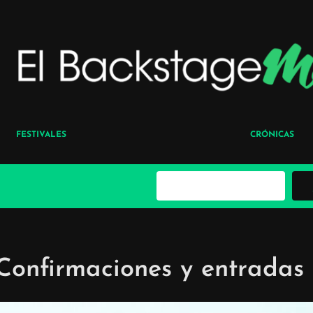
FESTIVALES
CRÓNICAS
B
u
s
c
a
r
Confirmaciones y entradas