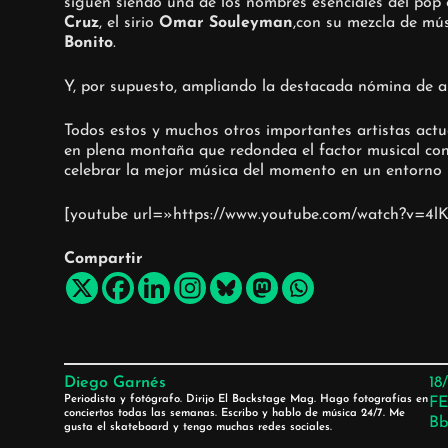
siguen siendo una de los nombres esenciales del pop 
Cruz
, el sirio
Omar Souleyman
,con su mezcla de músi
Bonito
.
Y, por supuesto, ampliando la destacada nómina de ar
Todos estos y muchos otros importantes artistas actua
en plena montaña que redondea el factor musical con
celebrar la mejor música del momento en un entorno 
[youtube url=»https://www.youtube.com/watch?v=4
Compartir
Diego Garnés
18
Periodista y fotógrafo. Dirijo El Backstage Mag. Hago fotografías en
FE
conciertos todas las semanas. Escribo y hablo de música 24/7. Me
Bb
gusta el skateboard y tengo muchas redes sociales.