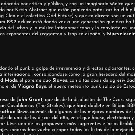
 adorado por crítica y público, y con un imaginario sónico que
rado por Kevin Abstract que están poniendo patas arriba el hip
 Clan o el colectivo Odd Future) y que en directo son un auté
um 1992 deluxe está dando voz a una generación que derriba fr
cia del urban y la música latinoamericana y lo convierte en una
mas exponentes del reggaeton y trap en español y
Muevelorei
dando el punk a golpe de irreverencia y directos aplastantes,
a internacional, consolidándose como la gran heredera del más 
rd Mods
; el potente dúo
Slaves
, con altas dosis de agresivid
omo el de
Viagra Boys
, el nuevo meteorito punk salido de Esto
greso de
John Grant
, que desde la disolución de The Czars sigu
lian Casablancas (The Strokes), que hará doblete en Bilbao BBK
nathan Bree
, además de algunos de los mejores nombres de la
ble de uno de los discos del año, en el que house, electrónica 
Live, una de las propuestas más sugerentes e inclasificables d
sajes sonoros han vuelto a copar todas las listas de lo mejor 