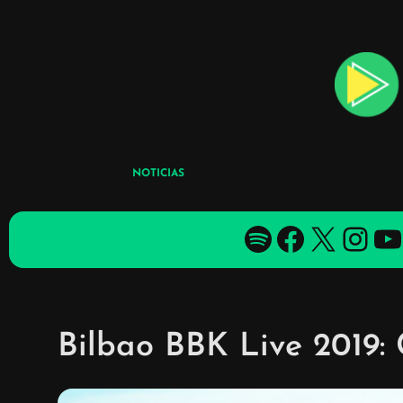
Skip
to
content
NOTICIAS
Spotify
Facebook
X
YouTube
YouTube
Bilbao BBK Live 2019: 