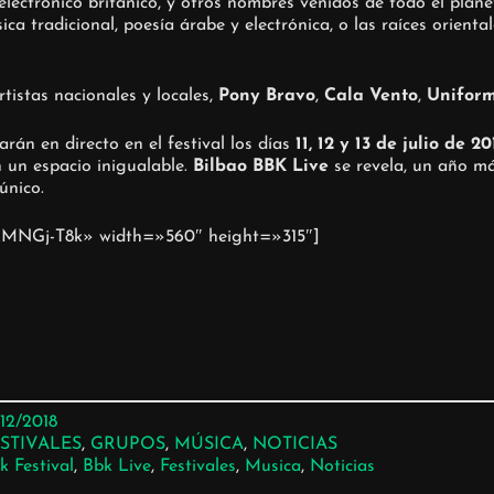
electrónico británico, y otros nombres venidos de todo el plan
ca tradicional, poesía árabe y electrónica, o las raíces orienta
tistas nacionales y locales,
Pony Bravo
,
Cala Vento
,
Unifor
rán en directo en el festival los días
11, 12 y 13 de julio de 20
 un espacio inigualable.
Bilbao BBK Live
se revela, un año má
único.
lKMNGj-T8k» width=»560″ height=»315″]
/12/2018
STIVALES
, 
GRUPOS
, 
MÚSICA
, 
NOTICIAS
k Festival
, 
Bbk Live
, 
Festivales
, 
Musica
, 
Noticias