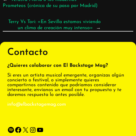
Prometeos (crónica de su paso por Madrid)
Terry Vs Tori: «En Sevilla estamos viviendo
un clima de creación muy intenso»
→
Contacto
¿Quieres colaborar con El Backstage Mag?
Si eres un artista musical emergente, organizas algún
concierto o festival, o simplemente quieres
compartirnos contenido que podríamos considerar
interesante, envíanos un email con tu propuesta y te
daremos respuesta lo antes posible.
info@elbackstagemag.com
Spotify
Facebook
X
Instagram
YouTube