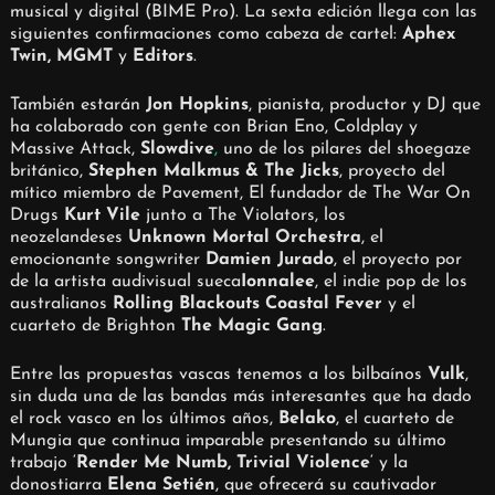
musical y digital (BIME Pro). La sexta edición llega con las
siguientes confirmaciones como cabeza de cartel:
Aphex
Twin, MGMT
y
Editors
.
También estarán
Jon Hopkins
, pianista, productor y DJ que
ha colaborado con gente con Brian Eno, Coldplay y
Massive Attack,
Slowdive
,
uno de los pilares del shoegaze
británico,
Stephen Malkmus & The Jicks
, proyecto del
mítico miembro de Pavement, El fundador de The War On
Drugs
Kurt Vile
junto a The Violators, los
neozelandeses
Unknown Mortal Orchestra
, el
emocionante songwriter
Damien Jurado
, el proyecto por
de la artista audivisual sueca
Ionnalee
, el indie pop de los
australianos
Rolling Blackouts Coastal Fever
y el
cuarteto de Brighton
The Magic Gang
.
Entre las propuestas vascas tenemos a los bilbaínos
Vulk
,
sin duda una de las bandas más interesantes que ha dado
el rock vasco en los últimos años,
Belako
, el cuarteto de
Mungia que continua imparable presentando su último
trabajo ‘
Render Me Numb, Trivial Violence
‘ y la
donostiarra
Elena Setién
, que ofrecerá su cautivador