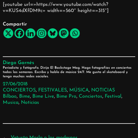
[youtube url=»https://www.youtube.com/watch?
v=KUS4dXfDM9c» width=»560″ height=»315″]
Compartir
Diego Garnés
Periodista y fotógrafo. Dirijo El Backstage Mag. Hago fotografías en conciertos
todas las semanas. Escribo y hablo de música 24/7. Me gusta el skateboard y
tengo muchas redes sociales.
27/06/2018
CONCIERTOS
, 
FESTIVALES
, 
MÚSICA
, 
NOTICIAS
Bilbao
, 
Bime
, 
Bime Live
, 
Bime Pro
, 
Conciertos
, 
Festival
, 
Musica
, 
Noticias
←
Vetusta Morla o los modernos