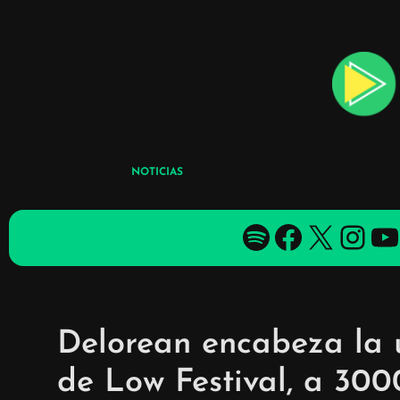
Skip
to
content
NOTICIAS
Spotify
Facebook
X
YouTube
YouTube
Delorean encabeza la 
de Low Festival, a 300