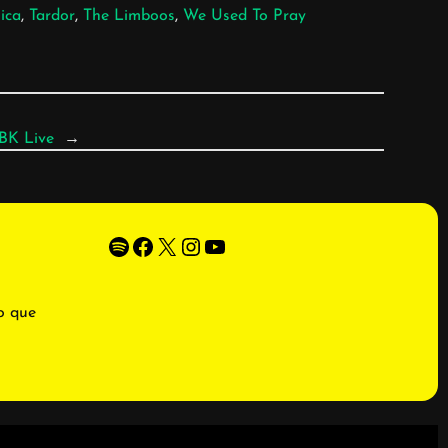
ica
, 
Tardor
, 
The Limboos
, 
We Used To Pray
BBK Live
→
Spotify
Facebook
X
Instagram
YouTube
o que