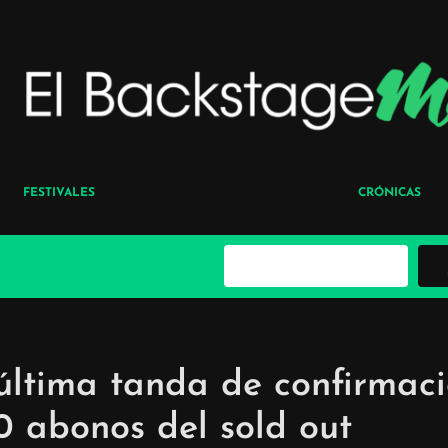
FESTIVALES
CRÓNICAS
B
u
s
c
a
r
última tanda de confirmac
0 abonos del sold out