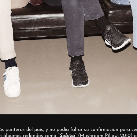
 punteras del país, y no podía faltar su confirmación para cer
con álbumes redondos como “
Subiza
” (Mushroom Pillow, 2010) 