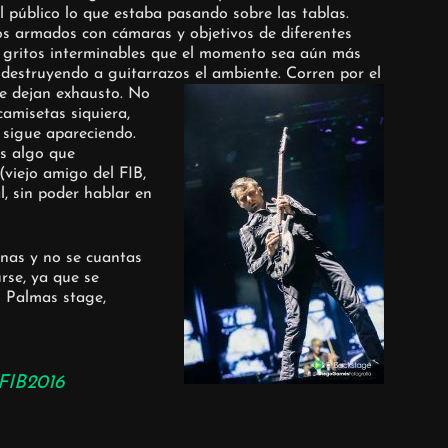
l público lo que estaba pasando sobre las tablas.
s armados con cámaras y objetivos de diferentes
s gritos interminables que el momento sea aún más
y destruyendo a guitarrazos el ambiente. Corren por el
te dejan exhausto.
No
amisetas siquiera,
, sigue apareciendo.
es algo que
viejo amigo del FIB,
, sin poder hablar en
inas y no se cuantas
rse, ya que se
s Palmas stage,
FIB2016