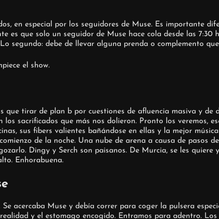
s, en especial por los seguidores de Muse. Es importante dife
e es que solo un seguidor de Muse hace cola desde las 7:30 h
 Lo segundo: debe de llevar alguna prenda o complemento que 
mpiece el show.
s que tirar de plan b por cuestiones de afluencia masiva y de 
los sacrificados que más nos dolieron. Pronto los veremos, eso
inas, sus fibers valientes bañándose en ellas y la mejor música
 comienzo de la noche. Una nube de arena a causa de pasos de
gozarlo. Dingy y Serch son paisanos. De Murcia, se les quiere 
alto. Enhorabuena.
se
 Se acercaba Muse y debía correr para coger la pulsera especi
realidad y el estomago encogido. Entramos para adentro. Los