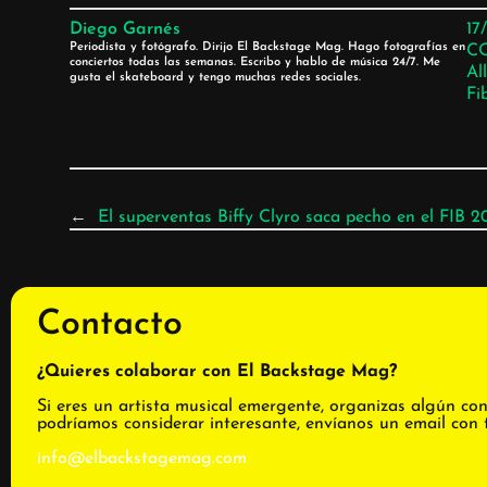
Diego Garnés
17
Periodista y fotógrafo. Dirijo El Backstage Mag. Hago fotografías en
C
conciertos todas las semanas. Escribo y hablo de música 24/7. Me
Al
gusta el skateboard y tengo muchas redes sociales.
Fi
←
El superventas Biffy Clyro saca pecho en el FIB 2
Contacto
¿Quieres colaborar con El Backstage Mag?
Si eres un artista musical emergente, organizas algún con
podríamos considerar interesante, envíanos un email con 
info@elbackstagemag.com