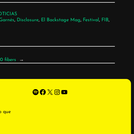
TICIAS
Garnés
, 
Disclosure
, 
El Backstage Mag
, 
Festival
, 
FIB
, 
0 fibers
→
Spotify
Facebook
X
Instagram
YouTube
o que