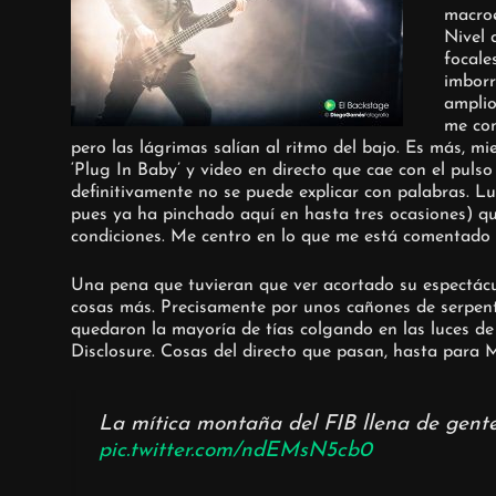
macroe
Nivel 
focale
imborr
amplio
me con
pero las lágrimas salían al ritmo del bajo. Es más, mie
‘Plug In Baby’ y video en directo que cae con el puls
definitivamente no se puede explicar con palabras.
Lu
pues ya ha pinchado aquí en hasta tres ocasiones) q
condiciones. Me centro en lo que me está comentado 
Una pena que tuvieran que ver acortado su espectácul
cosas más. Precisamente por unos cañones de serpenti
quedaron la mayoría de tías colgando en las luces de 
Disclosure. Cosas del directo que pasan, hasta para 
La mítica montaña del FIB llena de gente
pic.twitter.com/ndEMsN5cb0