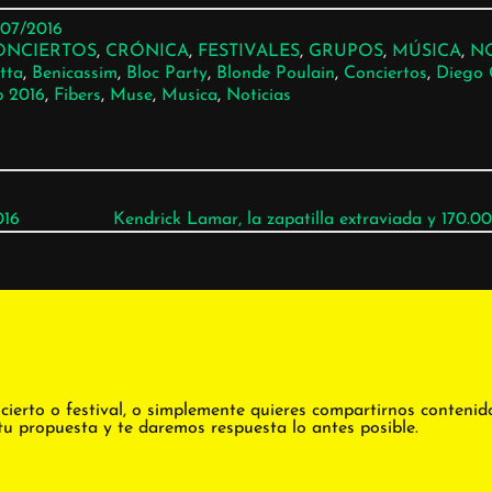
/07/2016
ONCIERTOS
, 
CRÓNICA
, 
FESTIVALES
, 
GRUPOS
, 
MÚSICA
, 
NO
ltta
, 
Benicassim
, 
Bloc Party
, 
Blonde Poulain
, 
Conciertos
, 
Diego 
b 2016
, 
Fibers
, 
Muse
, 
Musica
, 
Noticias
016
Kendrick Lamar, la zapatilla extraviada y 170.00
cierto o festival, o simplemente quieres compartirnos contenid
tu propuesta y te daremos respuesta lo antes posible.