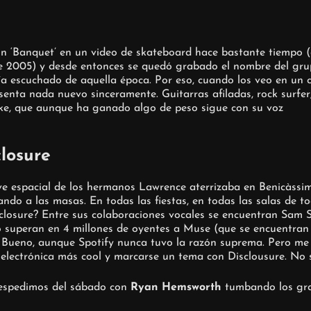
ón ‘Banquet’ en un video de skateboard hace bastante tiempo 
 de 2005) y desde entonces se quedó grabado el nombre del gru
ía escuchado de aquella época. Por eso, cuando los veo en un c
resenta nada nuevo sinceramente. Guitarras afiladas, rock surfer
ke, que aunque ha ganado algo de peso sigue con su voz
closure
e espacial de los hermanos Lawrence aterrizaba en Benicàssim.
ando a las masas. En todas las fiestas, en todas las salas de
closure? Entre sus colaboraciones vocales se encuentran Sam 
o superan en 4 millones de oyentes a Muse (que se encuentran 
. Bueno, aunque Spotify nunca tuvo la razón suprema. Pero me
 electrónica más cool y marcarse un tema con Disclousure. No 
espedimos del sábado con
Ryan Hemsworth
tumbando los gra