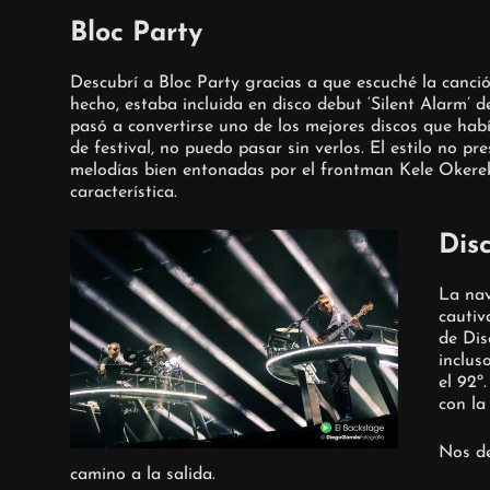
Bloc Party
Descubrí a Bloc Party gracias a que escuché la canci
hecho, estaba incluida en disco debut ‘Silent Alarm’
pasó a convertirse uno de los mejores discos que hab
de festival, no puedo pasar sin verlos. El estilo no p
melodías bien entonadas por el frontman Kele Okere
característica.
Dis
La nav
cautiv
de Dis
inclus
el 92º
con la
Nos d
camino a la salida.