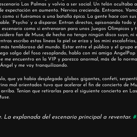
scenario Las Palmas y volvía a ser social. Un telón ocultaba a
de expectación en aumento. Nervios creciendo. Entramos. Vamo
s como si fuéramos a una batalla épica. La gente hace con su
able. ‘Psycho’ y a disparar. Entran directos, apisonando todo 
 escenario como si entrenaran para unos Juegos Olímpicos y 
sidero fan de Muse, de hecho no tengo ningún disco suyo, ni c
ntras escribo estas líneas la piel se eriza y los mini escalofríos
o más tembloroso del mundo. Estar entre el público y el grupo 
ego salgo del foso resoplando, hablo con mi amigo AngelPop (
ue me encuentro en la VIP y parezco anormal, más de lo normal
Ángel y me voy tranquilizando.
o, que ya había desplegado globos gigantes, confeti, serpent
na mal orientados tuvo que acelerar el fin de concierto de Mu
arriba. Tenían que retirarlas para el siguiente concierto en La
Muse.
. La explanada del escenario principal a reventar.
#