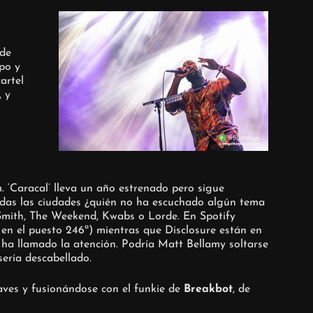
(de
po y
artel
, y
 ‘Caracal’ lleva un año estrenado pero sigue
 todas las ciudades ¿quién no ha escuchado algún tema
Smith, The Weekend, Kwabs o Lorde. En Spotify
en el puesto 246º) mientras que Disclosure están en
 ha llamado la atención. Podría Matt Bellamy soltarse
sería descabellado.
ves y fusionándose con el funkie de
Breakbot
, de