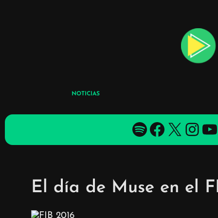
Skip
to
content
NOTICIAS
Spotify
Facebook
X
YouTube
YouTube
El día de Muse en el F