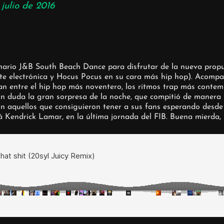
 julio de 2016
cenario J&B South Beach Dance para disfrutar de la nueva pro
nte electrónica y Hocus Pocus en su cara más hip hop). Acomp
an entre el hip hop más noventero, los ritmos trap más conte
 sin duda la gran sorpresa de la noche, que compitió de maner
, con aquellos que consiguieron tener a sus fans esperando de
á Kendrick Lamar, en la última jornada del FIB. Buena mierda, 