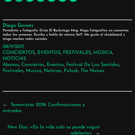
Diego Garnés
Periodista y fotógrafo. Dirijo El Backstage Mag. Hago fotografías en conciertos
todas las semanas. Escribo y hablo de música 24/7. Me gusta el skateboard y
tengo muchas redes sociales.
08/11/2017
CONCIERTOS
, 
EVENTOS
, 
FESTIVALES
, 
MÚSICA
, 
NOTICIAS
Abonos
, 
Conciertos
, 
Eventos
, 
Festival De Los Sentidos
, 
Festivales
, 
Musica
, 
Noticias
, 
Polock
, 
The Noises
←
Tomavistas 2018: Confirmaciones y
entradas
New Day: «En la vida solo se puede seguir
adelante»
→