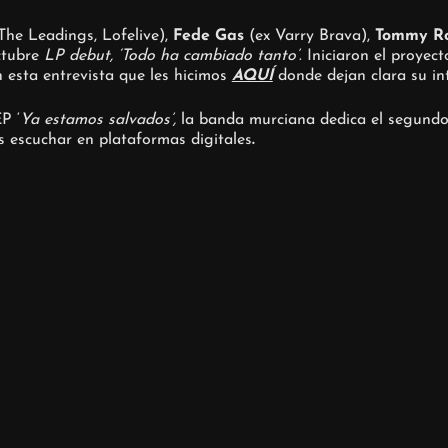
The Leadings, Lofelive),
Fede Gas
(ex Varry Brava),
Tommy R
ctubre
LP debut, ‘Todo ha cambiado tanto’
. Iniciaron el proyec
 esta entrevista que les hicimos
AQUÍ
donde dejan clara su in
P ‘
Ya estamos salvados’,
la banda murciana dedica el segundo 
 escuchar en plataformas digitales
.