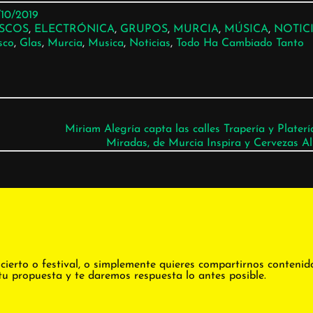
/10/2019
ISCOS
, 
ELECTRÓNICA
, 
GRUPOS
, 
MURCIA
, 
MÚSICA
, 
NOTIC
sco
, 
Glas
, 
Murcia
, 
Musica
, 
Noticias
, 
Todo Ha Cambiado Tanto
Miriam Alegría capta las calles Trapería y Platería
Miradas, de Murcia Inspira y Cervezas 
cierto o festival, o simplemente quieres compartirnos contenid
tu propuesta y te daremos respuesta lo antes posible.