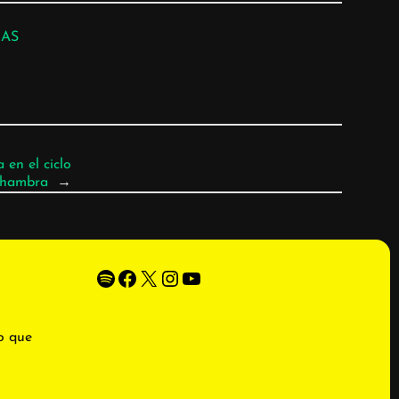
IAS
 en el ciclo
Alhambra
→
Spotify
Facebook
X
Instagram
YouTube
o que