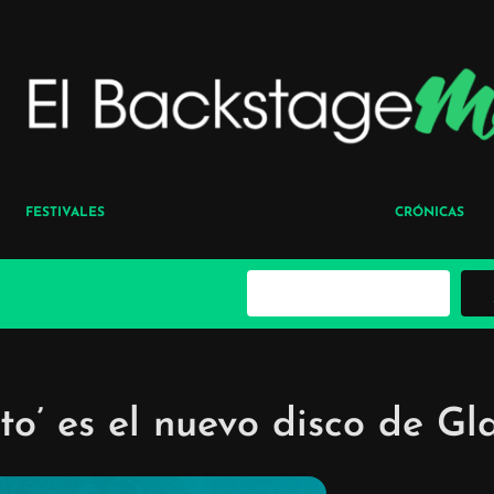
FESTIVALES
CRÓNICAS
B
u
s
c
a
r
o’ es el nuevo disco de Gl