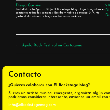
Diego Garnés
21
Periodista y fotógrafo. Dirijo El Backstage Mag. Hago fotografías en
D
conciertos todas las semanas. Escribo y hablo de música 24/7. Me
Di
gusta el skateboard y tengo muchas redes sociales.
←
Apolo Rock Festival en Cartagena
Contacto
¿Quieres colaborar con El Backstage Mag?
Si eres un artista musical emergente, organizas algún con
podríamos considerar interesante, envíanos un email con 
info@elbackstagemag.com