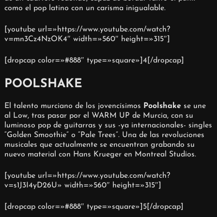
como el pop latino con un carisma inigualable.
[youtube url=»https://www.youtube.com/watch?
v=mn3Cz4NzOK4″ width=»560″ height=»315″]
[dropcap color=»#888″ type=»square»]4[/dropcap]
POOLSHAKE
El talento murciano de los jovencísimos
Poolshake
se une
al Low, tras pasar por el WARM UP de Murcia, con su
luminoso pop de guitarras y sus -ya internacionales- singles
“Golden Smoothie” o “Pale Trees”. Una de las revoluciones
musicales que actualmente se encuentran grabando su
nuevo material con Hans Krueger en Montreal Studios.
[youtube url=»https://www.youtube.com/watch?
v=s1J3I4yD26U» width=»560″ height=»315″]
[dropcap color=»#888″ type=»square»]5[/dropcap]