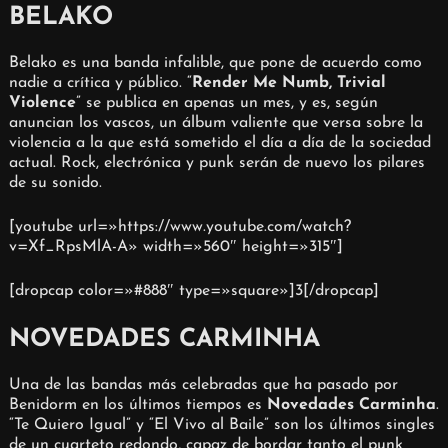
BELAKO
Belako es una banda infalible, que pone de acuerdo como
nadie a crítica y público. “
Render Me Numb, Trivial
Violence
” se publica en apenas un mes, y es, según
anuncian los vascos, un álbum valiente que versa sobre la
violencia a la que está sometido el día a día de la sociedad
actual. Rock, electrónica y punk serán de nuevo los pilares
de su sonido.
[youtube url=»https://www.youtube.com/watch?
v=Xf_RpsMlA-A» width=»560″ height=»315″]
[dropcap color=»#888″ type=»square»]3[/dropcap]
NOVEDADES CARMINHA
Una de las bandas más celebradas que ha pasado por
Benidorm en los últimos tiempos es
Novedades Carminha
.
“Te Quiero Igual” y “El Vivo al Baile” son los últimos singles
de un cuarteto redondo, capaz de bordar tanto el punk