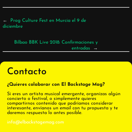
←
Prog Culture Fest en Murcia el 9 de
diciembre
Bilbao BBK Live 2018: Confirmaciones y
entradas
→
Contacto
¿Quieres colaborar con El Backstage Mag?
Si eres un artista musical emergente, organizas algún
concierto o festival, o simplemente quieres
compartirnos contenido que podríamos considerar
interesante, envíanos un email con tu propuesta y te
daremos respuesta lo antes posible.
info@elbackstagemag.com