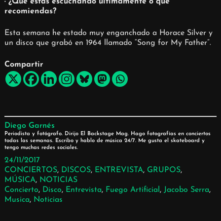
· ¿Qué estás escuchando últimamente o qué
recomiendas?
Esta semana he estado muy enganchado a Horace Silver y
un disco que grabó en 1964 llamado “Song for My Father”.
Compartir
Diego Garnés
Periodista y fotógrafo. Dirijo El Backstage Mag. Hago fotografías en conciertos
todas las semanas. Escribo y hablo de música 24/7. Me gusta el skateboard y
tengo muchas redes sociales.
24/11/2017
CONCIERTOS
, 
DISCOS
, 
ENTREVISTA
, 
GRUPOS
, 
MÚSICA
, 
NOTICIAS
Concierto
, 
Disco
, 
Entrevista
, 
Fuego Artificial
, 
Jacobo Serra
, 
Musica
, 
Noticias