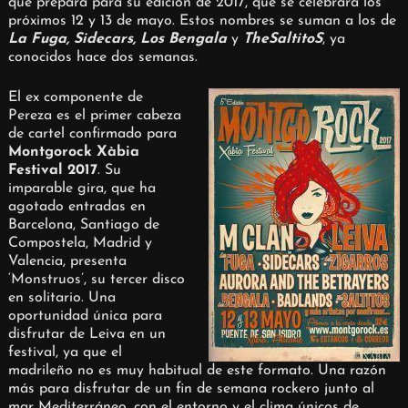
que prepara para su edición de 2017, que se celebrará los
próximos 12 y 13 de mayo. Estos nombres se suman a los de
La Fuga, Sidecars, Los Bengala
y
TheSaltitoS
, ya
conocidos hace dos semanas.
El ex componente de
Pereza es el primer cabeza
de cartel confirmado para
Montgorock Xàbia
Festival 2017
. Su
imparable gira, que ha
agotado entradas en
Barcelona, Santiago de
Compostela, Madrid y
Valencia, presenta
‘Monstruos’, su tercer disco
en solitario. Una
oportunidad única para
disfrutar de Leiva en un
festival, ya que el
madrileño no es muy habitual de este formato. Una razón
más para disfrutar de un fin de semana rockero junto al
mar Mediterráneo, con el entorno y el clima únicos de