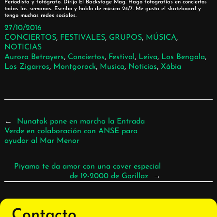
Periodista y fotógrafo. Dirijo El Backstage Mag. Hago fotografías en conciertos
todas las semanas. Escribo y hablo de música 24/7. Me gusta el skateboard y
tengo muchas redes sociales.
27/10/2016
CONCIERTOS
, 
FESTIVALES
, 
GRUPOS
, 
MÚSICA
, 
NOTICIAS
Aurora Betrayers
, 
Conciertos
, 
Festival
, 
Leiva
, 
Los Bengala
, 
Los Zigarros
, 
Montgorock
, 
Musica
, 
Noticias
, 
Xàbia
←
Nunatak pone en marcha la Entrada
Verde en colaboración con ANSE para
ayudar al Mar Menor
Piyama te da amor con una cover especial
de 19-2000 de Gorillaz
→
Contacto