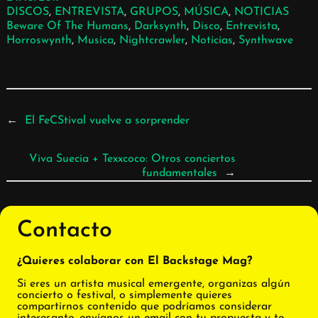
DISCOS
, 
ENTREVISTA
, 
GRUPOS
, 
MÚSICA
, 
NOTICIAS
Beware Of The Humans
, 
Darksynth
, 
Disco
, 
Entrevista
, 
Horroswynth
, 
Musica
, 
Nightcrawler
, 
Noticias
, 
Synthwave
←
El FeCStival vuelve a sorprender
Viva Suecia + Texxcoco: Otros conciertos
fundamentales
→
Contacto
¿Quieres colaborar con El Backstage Mag?
Si eres un artista musical emergente, organizas algún
concierto o festival, o simplemente quieres
compartirnos contenido que podríamos considerar
interesante, envíanos un email con tu propuesta y te