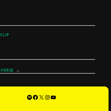
CLIP
 LeVERSE
→
Spotify
Facebook
X
Instagram
YouTube