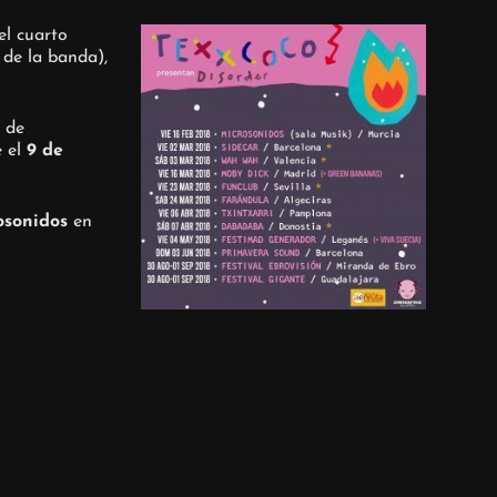
 el cuarto
 de la banda),
 de
e el
9 de
osonidos
en