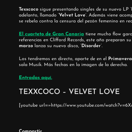
Texxcoco
sigue presentando singles de su nuevo LP ‘
adelanto, llamado ‘
Velvet Love
‘. Además viene acomp
se rebela contra la censura del pezón femenino en red
El cuarteto de Gran Canaria
tiene mucho flow garaj
referencias en Clifford Records, este año preparan s
marzo
lanza su nuevo disco, ‘
Disorder
’.
Los tendremos en directo, aparte de en el
Primavera
sala Musik. Más fechas en la imagen de la derecha.
Entradas aquí.
TEXXCOCO – VELVET LOVE
[youtube url=»https://www.youtube.com/watch?v=
Compartir