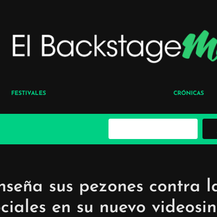
FESTIVALES
CRÓNICAS
B
u
s
c
a
r
nseña sus pezones contra l
ciales en su nuevo videosin