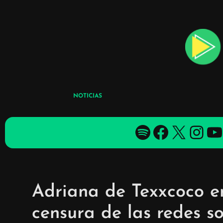
Skip
to
content
NOTICIAS
Spotify
Facebook
X
YouTube
YouTube
Adriana de Texxcoco e
censura de las redes so