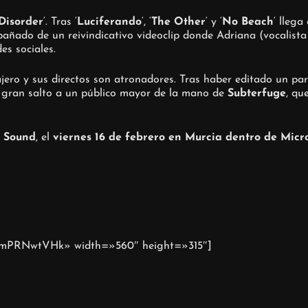
Disorder
‘. Tras ‘
Luciferando
‘, ‘
The Other
‘ y ‘
No Beach
‘ llega
añado de un reivindicativo videoclip donde Adriana (vocalista
es sociales.
ero y sus directos son atronadores. Tras haber editado un par
u gran salto a un público mayor de la mano de
Subterfuge
, qu
 Sound
, el
viernes 16 de febrero en Murcia dentro de Micr
6XmPRNwtVHk» width=»560″ height=»315″]