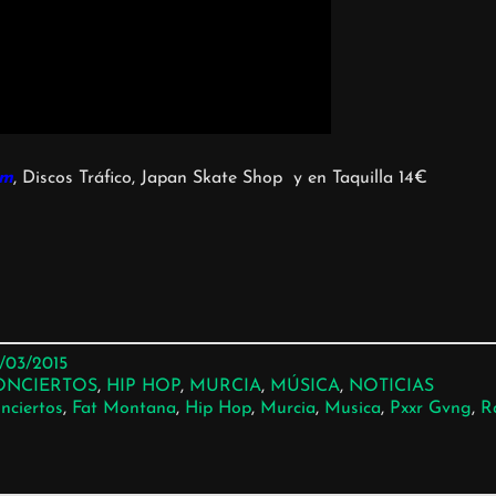
om
, Discos Tráfico, Japan Skate Shop y en Taquilla 14€
/03/2015
ONCIERTOS
, 
HIP HOP
, 
MURCIA
, 
MÚSICA
, 
NOTICIAS
nciertos
, 
Fat Montana
, 
Hip Hop
, 
Murcia
, 
Musica
, 
Pxxr Gvng
, 
R