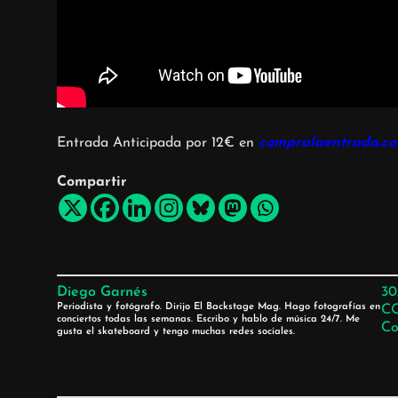
Entrada Anticipada por 12€ en
compralaentrada.c
Compartir
Diego Garnés
30
Periodista y fotógrafo. Dirijo El Backstage Mag. Hago fotografías en
C
conciertos todas las semanas. Escribo y hablo de música 24/7. Me
Co
gusta el skateboard y tengo muchas redes sociales.