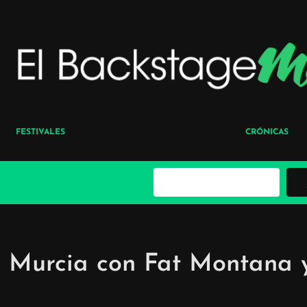
FESTIVALES
CRÓNICAS
B
u
s
c
a
r
Murcia con Fat Montana 