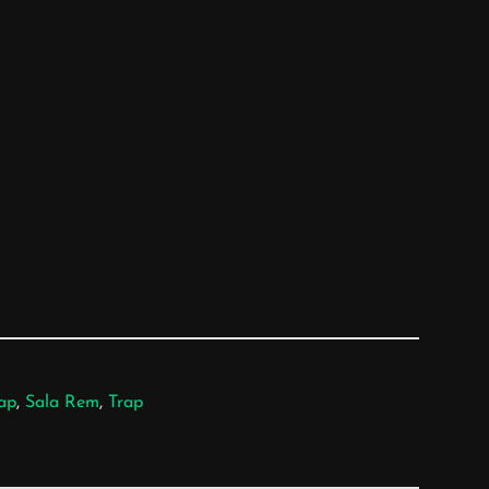
ap
, 
Sala Rem
, 
Trap