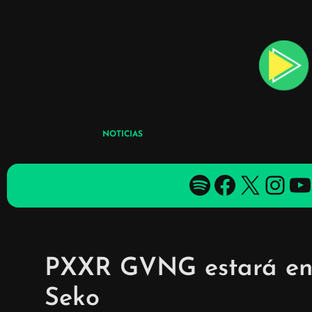
Skip
to
content
NOTICIAS
Spotify
Facebook
X
YouTube
YouTube
PXXR GVNG estará en 
Seko