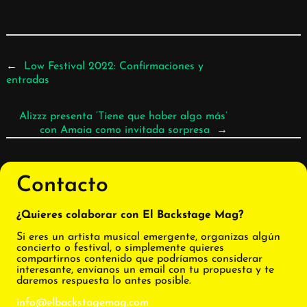
←
Low Festival 2022: Confirmaciones y
entradas
Alizzz presenta ‘Tiene que haber algo más’
con Amaia como invitada sorpresa
→
Contacto
¿Quieres colaborar con El Backstage Mag?
Si eres un artista musical emergente, organizas algún
concierto o festival, o simplemente quieres
compartirnos contenido que podríamos considerar
interesante, envíanos un email con tu propuesta y te
daremos respuesta lo antes posible.
info@elbackstagemag.com