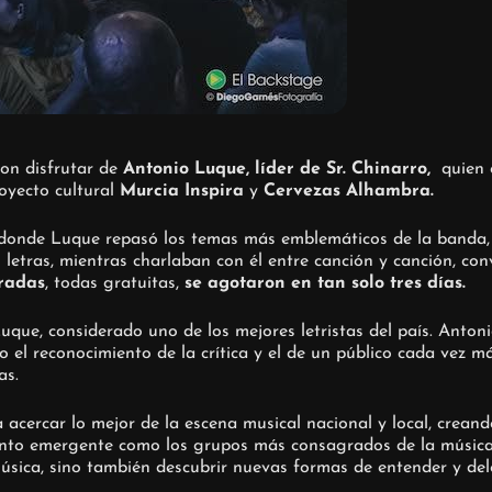
ron disfrutar de
Antonio Luque
,
líder de Sr. Chinarro
,
quien o
royecto cultural
Murcia Inspira
y
Cervezas Alhambra
.
, donde Luque repasó los temas más emblemáticos de la banda, 
letras, mientras charlaban con él entre canción y canción, con
radas
, todas gratuitas,
se agotaron en tan solo tres días
.
uque, considerado uno de los mejores letristas del país. Antoni
 el reconocimiento de la crítica y el de un público cada vez má
as.
acercar lo mejor de la escena musical nacional y local, creand
talento emergente como los grupos más consagrados de la música
sica, sino también descubrir nuevas formas de entender y dele