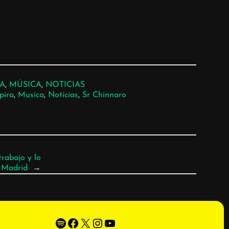
A
, 
MÚSICA
, 
NOTICIAS
pira
, 
Musica
, 
Noticias
, 
Sr Chinnaro
rabajo y lo
 Madrid
→
Spotify
Facebook
X
Instagram
YouTube