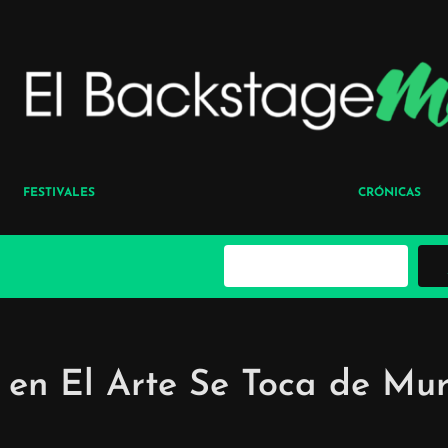
FESTIVALES
CRÓNICAS
B
u
s
c
a
r
 en El Arte Se Toca de Mur