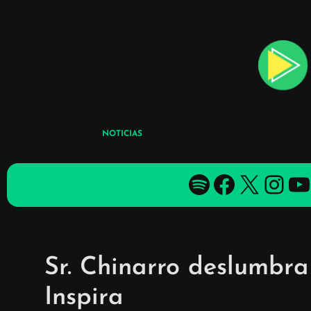
Skip
to
content
NOTICIAS
Spotify
Facebook
X
YouTube
YouTube
Sr. Chinarro deslumbra
Inspira