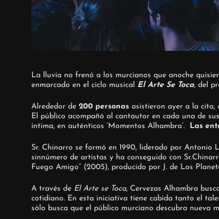
La lluvia no frenó a los murcianos que anoche quisie
enmarcado en el ciclo musical
El Arte Se Toca
, del p
Alrededor de
200 personas
asistieron ayer a la cita
El público acompañó al cantautor en cada una de sus 
íntima, en auténticos ‘Momentos Alhambra’.
Las ent
Sr. Chinarro se formó en 1990, liderado por Antonio L
sinnúmero de artistas y ha conseguido con Sr.Chinarro
Fuego Amigo” (2005), producido por J. de Los Planet
A través de
El Arte se Toca
, Cervezas Alhambra busca 
cotidiano. En esta iniciativa tiene cabida tanto el 
sólo busca que el público murciano descubra nueva mú