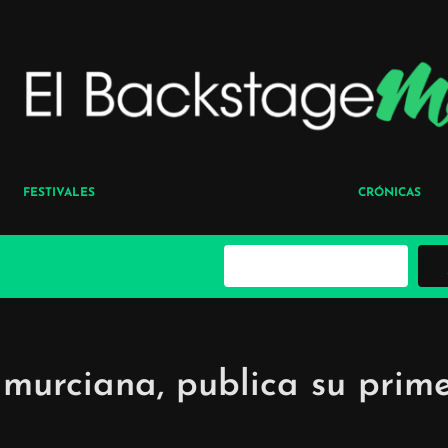
FESTIVALES
CRÓNICAS
B
u
s
c
a
r
 murciana, publica su prim