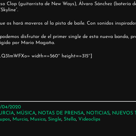
o Clop (guitarrista de New Ways), Álvaro Sánchez (batería de
Skyline”.
ue os hará moveros al la pista de baile. Con sonidos inspirad
 podemos disfrutar de el primer single de esta nueva banda, p
irigido por Mario Magaña.
bk_Q31mWFXo» width=»560″ height=»315″]
/04/2020
URCIA
, 
MÚSICA
, 
NOTAS DE PRENSA
, 
NOTICIAS
, 
NUEVOS 
upos
, 
Murcia
, 
Musica
, 
Single
, 
Stella
, 
Videoclips