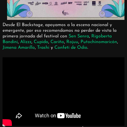
Desde El Backstage, apoyamos a la escena nacional y
emergente, por eso recomendamos no perder de vista la
primera jornada del festival con
Sen Senra
,
Rigoberta
Bandini
,
Alizzz
,
Cupido
,
Cariño
,
Rojuu
,
Putochinomaricón
,
Jimena Amarillo
,
Trashi
y
Confeti de Odio
.