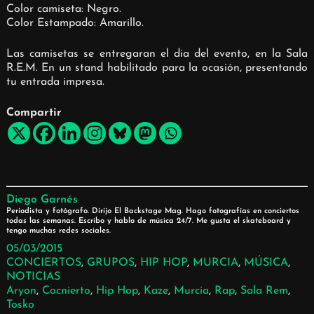
Color camiseta: Negro.
Color Estampado: Amarillo.
Las camisetas se entregaran el dia del evento, en la Sala
R.E.M. En un stand habilitado para la ocasión, presentando
tu entrada impresa.
Compartir
Diego Garnés
Periodista y fotógrafo. Dirijo El Backstage Mag. Hago fotografías en conciertos
todas las semanas. Escribo y hablo de música 24/7. Me gusta el skateboard y
tengo muchas redes sociales.
05/03/2015
CONCIERTOS
, 
GRUPOS
, 
HIP HOP
, 
MURCIA
, 
MÚSICA
, 
NOTICIAS
Aryon
, 
Cocnierto
, 
Hip Hop
, 
Kaze
, 
Murcia
, 
Rap
, 
Sala Rem
, 
Tosko