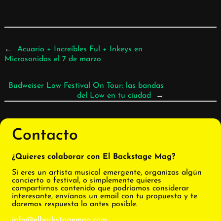
←
Acuario + Increíbles Ful + Inkeys en
Microsonidos el 7 de marzo
Budweiser Low Festival On Tour: las bandas
del Low en tu ciudad
→
Contacto
¿Quieres colaborar con El Backstage Mag?
Si eres un artista musical emergente, organizas algún
concierto o festival, o simplemente quieres
compartirnos contenido que podríamos considerar
interesante, envíanos un email con tu propuesta y te
daremos respuesta lo antes posible.
info@elbackstagemag.com