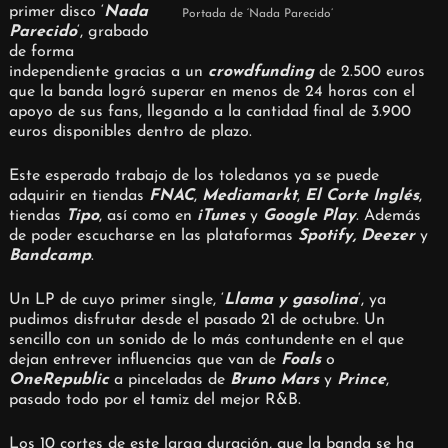
primer disco ‘
Nada
Portada de ‘Nada Parecido’
Parecido
‘, grabado
de forma
independiente gracias a un
crowdfunding
de 2.500 euros
que la banda logró superar en menos de 24 horas con el
apoyo de sus fans, llegando a la cantidad final de 3.900
euros disponibles dentro de plazo.
Este esperado trabajo de los toledanos ya se puede
adquirir en tiendas
FNAC
,
Mediamarkt
,
El Corte Inglés
,
tiendas
Tipo
, así como en
iTunes
y
Google Play
. Además
de poder escucharse en las plataformas
Spotify, Deezer
y
Bandcamp
.
Un LP de cuyo primer single, ‘
Llama y gasolina
‘, ya
pudimos disfrutar desde el pasado 21 de octubre. Un
sencillo con un sonido de lo más contundente en el que
dejan entrever influencias que van de
Foals
o
OneRepublic
a pinceladas de
Bruno Mars
y
Prince
,
pasado todo por el tamiz del mejor R&B.
Los 10 cortes de este larga duración, que la banda se ha