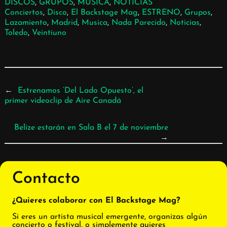
DISCOS
, 
GRUPOS
, 
MÚSICA
, 
NOTICIAS
Conciertos
, 
Disco
, 
El Backstage Mag
, 
ESTRENO
, 
Grupos
, 
Lazamiento
, 
Madrid
, 
Musica
, 
Nada Parecido
, 
Noticias
, 
Toledo
, 
Veintiuno
←
Estrenamos ‘Del Lado Opuesto’, el
primer videoclip de Aire Canadá
Belize estarán en Sala B el 7 de noviembre
→
Contacto
¿Quieres colaborar con El Backstage Mag?
Si eres un artista musical emergente, organizas algún
concierto o festival, o simplemente quieres