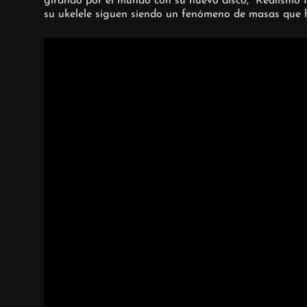
girando por el mundo con su nuevo disco, “Realismo Má
su ukelele siguen siendo un fenómeno de masas que h