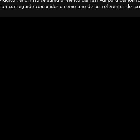
gico”, el artista se suma al elenco del festival para demostrar
an conseguido consolidarlo como uno de los referentes del pa