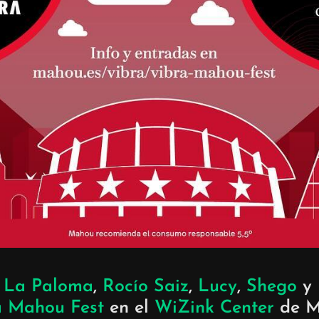
,
La Paloma
,
Rocío Saiz
,
Lucy
,
Shego
y
a Mahou Fest
en el
WiZink Center
de Ma