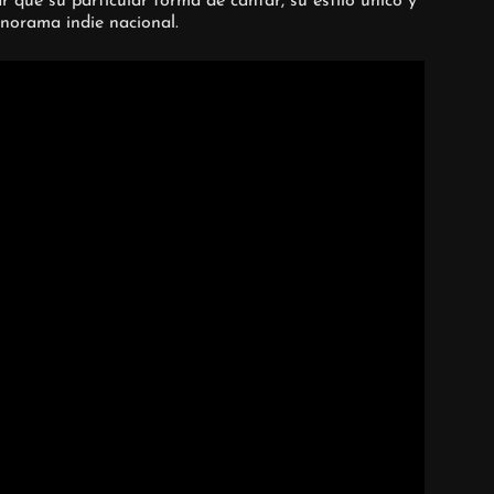
 que su particular forma de cantar, su estilo único y
norama indie nacional.