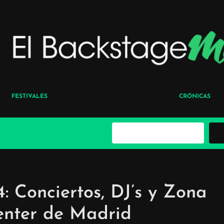
FESTIVALES
CRÓNICAS
B
u
s
c
a
r
 Conciertos, DJ’s y Zona
enter de Madrid