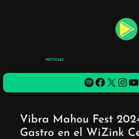
Skip
to
content
NOTICIAS
Spotify
Facebook
X
YouTube
YouTube
Vibra Mahou Fest 2024:
Gastro en el WiZink C