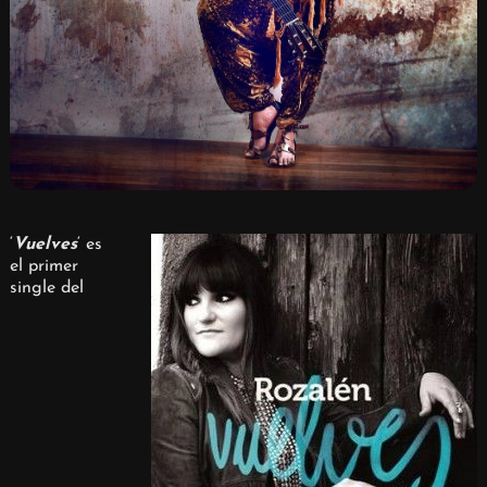
‘
Vuelves
‘ es
el primer
single del