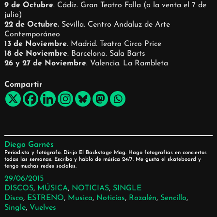
9 de Octubre
. Cádiz. Gran Teatro Falla (a la venta el 7 de
julio)
22 de Octubre.
Sevilla. Centro Andaluz de Arte
Contemporáneo
13 de Noviembre
. Madrid. Teatro Circo Price
18 de Noviembre
. Barcelona. Sala Barts
26 y 27 de Noviembre
. Valencia. La Rambleta
Compartir
Diego Garnés
Periodista y fotógrafo. Dirijo El Backstage Mag. Hago fotografías en conciertos
todas las semanas. Escribo y hablo de música 24/7. Me gusta el skateboard y
tengo muchas redes sociales.
29/06/2015
DISCOS
, 
MÚSICA
, 
NOTICIAS
, 
SINGLE
Disco
, 
ESTRENO
, 
Musica
, 
Noticias
, 
Rozalén
, 
Sencillo
, 
Single
, 
Vuelves