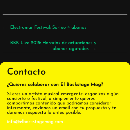
←
Electromar Festival: Sorteo 4 abonos
BBK Live 2015: Horarios de actuaciones y
abonos agotados
→
Contacto
¿Quieres colaborar con El Backstage Mag?
Si eres un artista musical emergente, organizas algún
concierto o festival, o simplemente quieres
compartirnos contenido que podríamos considerar
interesante, envíanos un email con tu propuesta y te
daremos respuesta lo antes posible.
info@elbackstagemag.com