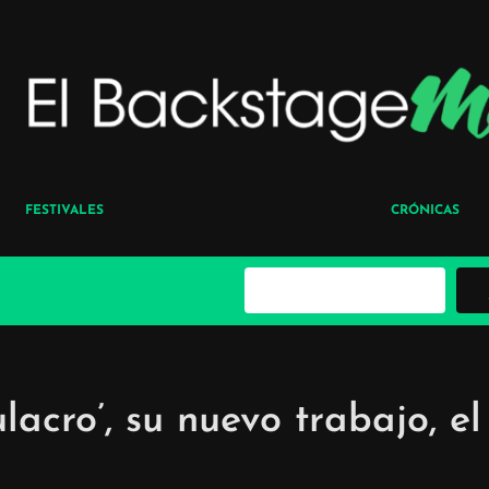
FESTIVALES
CRÓNICAS
B
u
s
c
a
r
lacro’, su nuevo trabajo, el