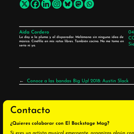
Aida Cordero
04
Le doy a la pluma y al disparador. Melómana sin ninguna idea de
C
música. Cinéfila en mis ratos libres. También cocino. No me tomo en
Si
serio ni yo.
←
Conoce a las bandas Big Up! 2018: Austin Slack
Contacto
¿Quieres colaborar con El Backstage Mag?
Si eres un artista musical emergente, organizas algún con