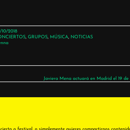
/10/2018
ONCIERTOS
, 
GRUPOS
, 
MÚSICA
, 
NOTICIAS
enna
Javiera Mena actuará en Madrid el 19 de
cierto o festival, o simplemente quieres compartirnos contenid